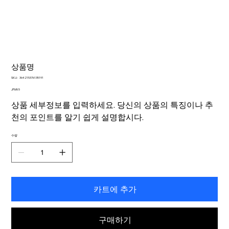
상품명
SKU:
SKU:
364215376135191
364215376135191
가
JP¥85
격
상품 세부정보를 입력하세요. 당신의 상품의 특징이나 추
천의 포인트를 알기 쉽게 설명합시다.
수량
카트에 추가
구매하기